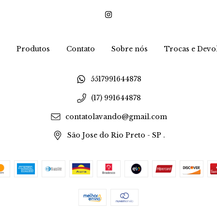
Produtos
Contato
Sobre nós
Trocas e Devo
5517991644878
(17) 991644878
contatolavando@gmail.com
São Jose do Rio Preto - SP .