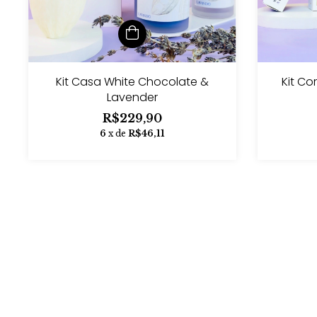
Kit Casa White Chocolate &
Kit C
Lavender
R$229,90
6
x de
R$46,11