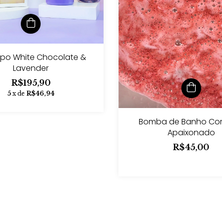
orpo White Chocolate &
Lavender
R$195,90
5
x de
R$46,94
Bomba de Banho Co
Apaixonado
R$45,00