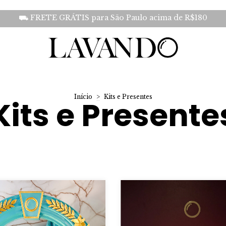
⛟ FRETE GRÁTIS para São Paulo acima de R$180
Início
>
Kits e Presentes
Kits e Presente