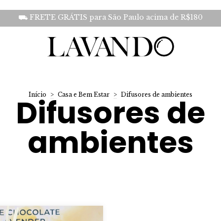
⛟ FRETE GRÁTIS para São Paulo acima de R$180
Início
>
Casa e Bem Estar
>
Difusores de ambientes
Difusores de
ambientes