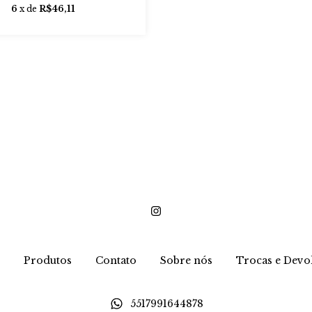
6
x de
R$46,11
Produtos
Contato
Sobre nós
Trocas e Devo
5517991644878