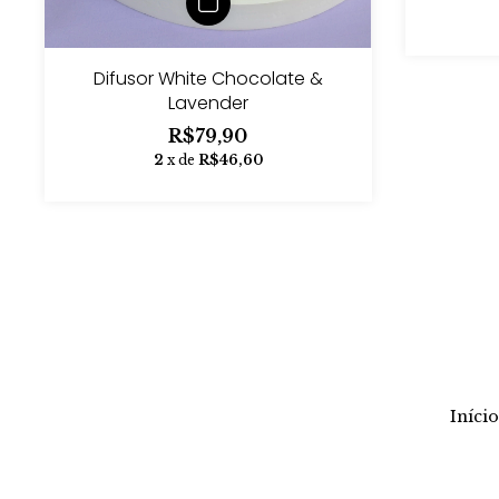
Difusor White Chocolate &
Lavender
R$79,90
2
x de
R$46,60
Início