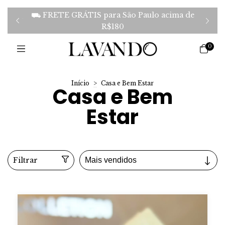
⛟ FRETE GRÁTIS para São Paulo acima de
to via
Ganhe
R$180
0
Início
>
Casa e Bem Estar
Casa e Bem
Estar
Filtrar