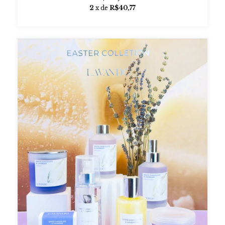
2
x de
R$40,77